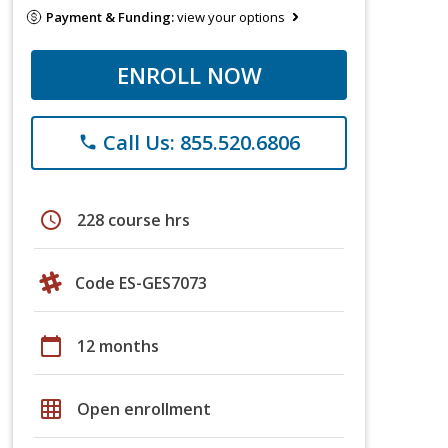
Payment & Funding:
view your options
ENROLL NOW
Call Us: 855.520.6806
phone
schedule
228 course hrs
Code ES-GES7073
calendar_today
12 months
grid_on
Open enrollment