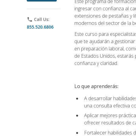
Este programa de formación p
ingresar con confianza al ca
extensiones de pestañas y lif
phone
Call Us:
modernos del sector de la be
855.520.6806
Este curso para especialista
que te ayudarán a gestionar
en preparación laboral, como
de Estados Unidos, estarás 
confianza y claridad.
Lo que aprenderás:
A desarrollar habilidade
una consulta efectiva con
Aplicar mejores práctica
ofrecer resultados de ca
Fortalecer habilidades de