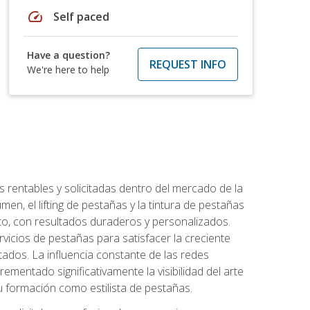
speed
Self paced
Have a question?
REQUEST INFO
We're here to help
 rentables y solicitadas dentro del mercado de la
en, el lifting de pestañas y la tintura de pestañas
to, con resultados duraderos y personalizados.
vicios de pestañas para satisfacer la creciente
ados. La influencia constante de las redes
ementado significativamente la visibilidad del arte
u formación como estilista de pestañas.