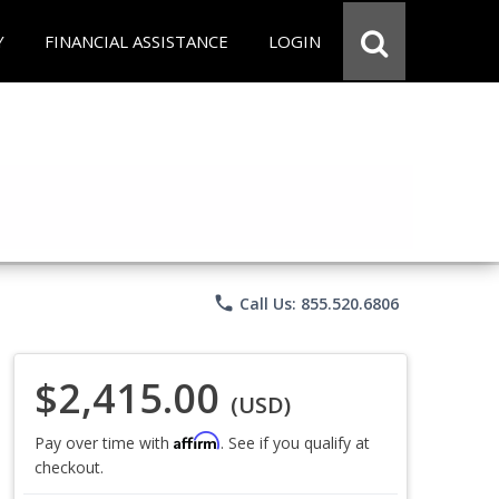
Y
FINANCIAL ASSISTANCE
LOGIN
phone
Call Us: 855.520.6806
$2,415.00
(USD)
Affirm
Pay over time with
. See if you qualify at
checkout.